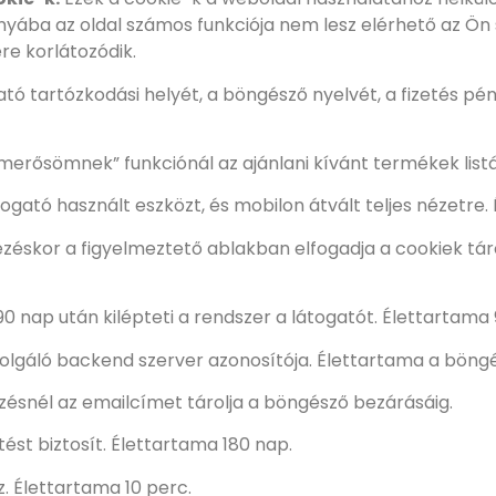
ányába az oldal számos funkciója nem lesz elérhető az Ön
re korlátozódik.
gató tartózkodási helyét, a böngésző nyelvét, a fizetés p
merősömnek” funkciónál az ajánlani kívánt termékek listáj
togató használt eszközt, és mobilon átvált teljes nézetre
ezéskor a figyelmeztető ablakban elfogadja a cookiek táro
90 nap után kilépteti a rendszer a látogatót. Élettartama
zolgáló backend szerver azonosítója. Élettartama a böngé
zésnél az emailcímet tárolja a böngésző bezárásáig.
st biztosít. Élettartama 180 nap.
. Élettartama 10 perc.