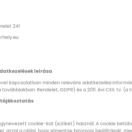
melet 241
rhely.eu
datkezelések leírása
l kapcsolatban minden releváns adatkezelési informáci
vábbiakban: Rendelet, GDPR) és a 2011. évi CXII. tv. (a t
 tájékoztatás
gynevezett cookie-kat (sütiket) használ. A cookie betűb
l azzal a céllal, hogy elmentse bizonyos beállításait, m