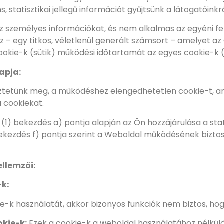
tatisztikai jellegű információt gyűjtsünk a látogatóinkró
z személyes információkat, és nem alkalmas az egyéni fe
– egy titkos, véletlenül generált számsort – amelyet az 
cookie-k (sütik) működési időtartamát az egyes cookie-k 
apja:
ztetünk meg, a működéshez elengedhetetlen cookie-t, 
ú cookiekat.
 (1) bekezdés a) pontja alapján az Ön hozzájárulása a sta
 bekezdés f) pontja szerint a Weboldal működésének bizto
ellemzői:
k:
-k használatát, akkor bizonyos funkciók nem biztos, ho
kie-k:
Ezek a cookie-k a weboldal használatához nélkülö