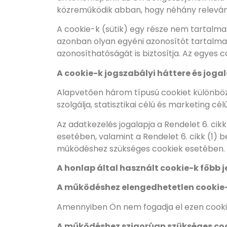
közreműködik abban, hogy néhány releváns, s
A cookie-k (sütik) egy része nem tartalma
azonban olyan egyéni azonosítót tartalmaz 
azonosíthatóságát is biztosítja. Az egyes 
A cookie-k jogszabályi háttere és jogal
Alapvetően három típusú cookiet különbö
szolgálja, statisztikai célú és marketing cél
Az adatkezelés jogalapja a Rendelet 6. cikk
esetében, valamint a Rendelet 6. cikk (1)
működéshez szükséges cookiek esetében.
A honlap által használt cookie-k főbb j
A működéshez elengedhetetlen cookie-
Amennyiben Ön nem fogadja el ezen cookie
A működéshez szigorúan szükséges coo