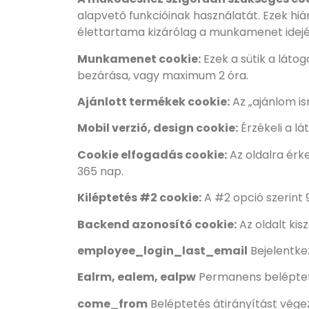
alapvető funkcióinak használatát. Ezek hi
élettartama kizárólag a munkamenet idejé
Munkamenet cookie:
Ezek a sütik a láto
bezárása, vagy maximum 2 óra.
Ajánlott termékek cookie:
Az „ajánlom is
Mobil verzió, design cookie:
Érzékeli a lá
Cookie elfogadás cookie:
Az oldalra érk
365 nap.
Kiléptetés #2 cookie:
A #2 opció szerint 
Backend azonosító cookie:
Az oldalt kis
employee_login_last_email
Bejelentke
Ealrm, ealem, ealpw
Permanens belépteté
come_from
Beléptetés átirányítást végez