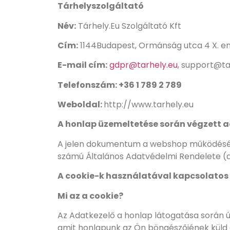
Tárhelyszolgáltató
Név:
Tárhely.Eu Szolgáltató Kft
Cím:
1144Budapest, Ormánság utca 4 X. e
E-mail cím:
gdpr@tarhely.eu
, support@ta
Telefonszám: +36 1 789 2 789
Weboldal:
http://www.tarhely.eu
A honlap üzemeltetése során végzett a
A jelen dokumentum a webshop működéséve
számú Általános Adatvédelmi Rendelete (a to
A cookie-k használatával kapcsolatos
Mi az a cookie?
Az Adatkezelő a honlap látogatása során ú
amit honlapunk az Ön böngészőjének küld e