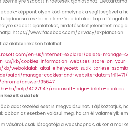
 személyre szabott hirdetések ajánlásához. Élettartama
ebook-képpont olyan kód, amelynek a segítségével a honl
l tulajdonosa részletes elemzési adatokat kap a látogató
élyre szabott ajánlatokat, hirdetéseket jeleníthet meg 
zhatja: https://www.facebook.com/privacy/explanation
 az alábbi linkeken találhat:
crosoft.com/en-us/internet-explorer/delete-manage-co
g/en-US/kb/cookies-information-websites-store-on-you
hu/kb/weboldalak-altal-elhelyezett-sutik-torlese-szamit
ide/safari/manage-cookies-and-website-data-sfri1147
om/chrome/answer/95647
m/hu-hu/help/4027947/microsoft-edge-delete-cookies
en kezelt adatok
öbb adatkezelési eset is megvalósulhat. Tájékoztatjuk, h
k abban az esetben valósul meg, ha Ön él valamelyik emlí
vásárol, csak látogatója a webshopnak, akkor a market