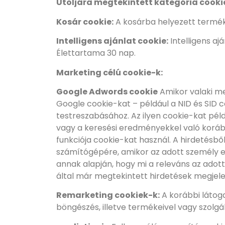
Utoljára megtekintett kategória cooki
Kosár cookie:
A kosárba helyezett terméke
Intelligens ajánlat cookie:
Intelligens aj
Élettartama 30 nap.
Marketing célú cookie-k:
Google Adwords cookie
Amikor valaki me
Google cookie-kat – például a NID és SID 
testreszabásához. Az ilyen cookie-kat péld
vagy a keresési eredményekkel való korább
funkciója cookie-kat használ. A hirdetésb
számítógépére, amikor az adott személy eg
annak alapján, hogy mi a releváns az adott
által már megtekintett hirdetések megjele
Remarketing cookiek-k:
A korábbi látog
böngészés, illetve termékeivel vagy szolg