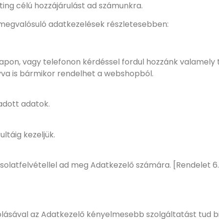
ng célú hozzájárulást ad számunkra.
 megvalósuló adatkezelések részletesebben:
rlapon, vagy telefonon kérdéssel fordul hozzánk valamely
yva is bármikor rendelhet a webshopból.
adott adatok.
ltáig kezeljük.
olatfelvétellel ad meg Adatkezelő számára. [Rendelet 6. 
ásával az Adatkezelő kényelmesebb szolgáltatást tud bizt