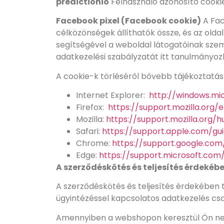
predictionio
Felhasználó azonosító cookie
Facebook pixel (Facebook cookie)
A Fac
célközönségek állíthatók össze, és az olda
segítségével a weboldal látogatóinak szem
adatkezelési szabályzatát itt tanulmányo
A cookie-k törléséről bővebb tájékoztatást
Internet Explorer:
http://windows.mi
Firefox:
https://support.mozilla.or
Mozilla:
https://support.mozilla.org/
Safari:
https://support.apple.com/gu
Chrome:
https://support.google.c
Edge:
https://support.microsoft.co
A szerződéskötés és teljesítés érdekéb
A szerződéskötés és teljesítés érdekében t
ügyintézéssel kapcsolatos adatkezelés csa
Amennyiben a webshopon keresztül Ön nem 