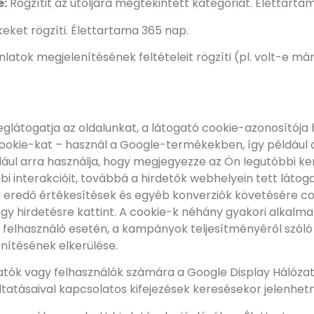
e:
Rögzítit az utoljára megtekintett kategóriát. Élettarta
ket rögzíti. Élettartama 365 nap.
ánlatok megjelenítésének feltételeit rögzíti (pl. volt-e má
glátogatja az oldalunkat, a látogató cookie-azonosítója 
cookie-kat – használ a Google-termékekben, így például
ául arra használja, hogy megjegyezze az Ön legutóbbi ker
i interakcióit, továbbá a hirdetők webhelyein tett láto
ől eredő értékesítések és egyéb konverziók követésére c
y hirdetésre kattint. A cookie-k néhány gyakori alkalmaz
 felhasználó esetén, a kampányok teljesítményéről szóló 
nítésének elkerülése.
atók vagy felhasználók számára a Google Display Hálóza
áltatásaival kapcsolatos kifejezések keresésekor jelenhe