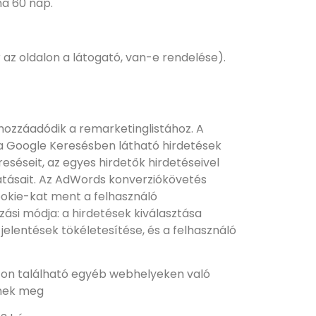
ma 60 nap.
r az oldalon a látogató, van-e rendelése).
hozzáadódik a remarketinglistához. A
 a Google Keresésben látható hirdetések
eséseit, az egyes hirdetők hirdetéseivel
gatásait. Az AdWords konverziókövetés
ookie-kat ment a felhasználó
ási módja: a hirdetések kiválasztása
jelentések tökéletesítése, és a felhasználó
ton található egyéb webhelyeken való
tnek meg