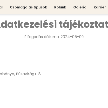
al
Csomagolás típusok
Rólunk
Galéria
Karrier
datkezelési tájékozta
Elfogadás dátuma: 2024-05-09
bánya, Búzavirág u 8.