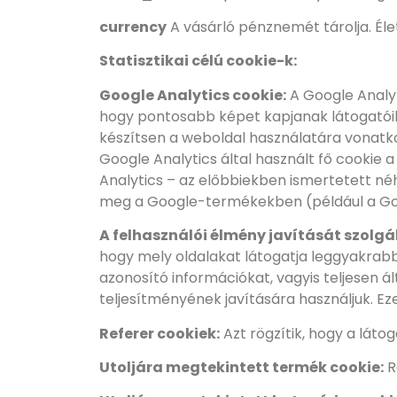
currency
A vásárló pénznemét tárolja. Él
Statisztikai célú cookie-k:
Google Analytics cookie:
A Google Analyt
hogy pontosabb képet kapjanak látogatóik 
készítsen a weboldal használatára vonatko
Google Analytics által használt fő cookie 
Analytics – az előbbiekben ismertetett néh
meg a Google-termékekben (például a Goo
A felhasználói élmény javítását szolgá
hogy mely oldalakat látogatja leggyakrabb
azonosító információkat, vagyis teljesen á
teljesítményének javítására használjuk. E
Referer cookiek:
Azt rögzítik, hogy a láto
Utoljára megtekintett termék cookie:
R