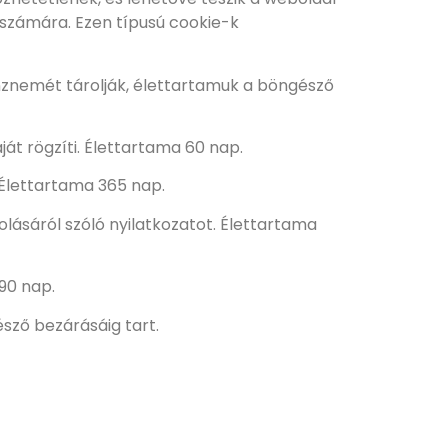
 számára. Ezen típusú cookie-k
énznemét tárolják, élettartamuk a böngésző
át rögzíti. Élettartama 60 nap.
. Élettartama 365 nap.
lásáról szóló nyilatkozatot. Élettartama
 90 nap.
sző bezárásáig tart.