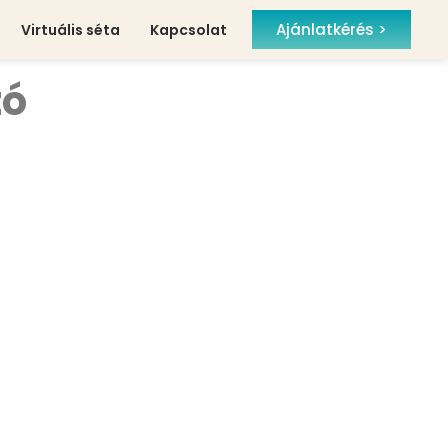
Ajánlatkérés >
Virtuális séta
Kapcsolat
tó