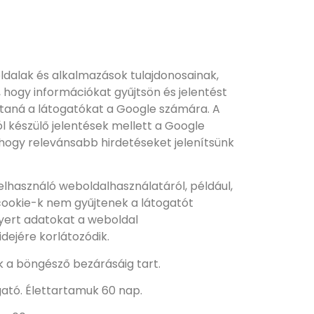
dalak és alkalmazások tulajdonosainak,
 hogy információkat gyűjtsön és jelentést
ítaná a látogatókat a Google számára. A
ól készülő jelentések mellett a Google
, hogy relevánsabb hirdetéseket jelenítsünk
elhasználó weboldalhasználatáról, például,
cookie-k nem gyűjtenek a látogatót
nyert adatokat a weboldal
dejére korlátozódik.
uk a böngésző bezárásáig tart.
gató. Élettartamuk 60 nap.