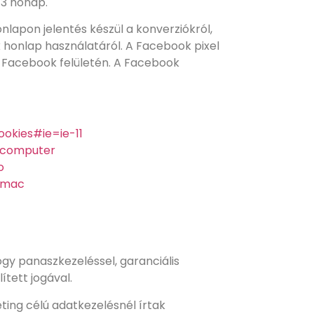
 3 hónap.
apon jelentés készül a konverziókról,
k honlap használatáról. A Facebook pixel
a Facebook felületén. A Facebook
okies#ie=ie-11
r-computer
o
1/mac
ogy panaszkezeléssel, garanciális
tett jogával.
ing célú adatkezelésnél írtak