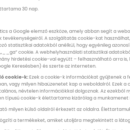
ettartama 30 nap.
ics a Google elemző eszköze, amely abban segít a webol
tevékenységeiről. A szolgáltatás cookie-kat használhat,
zó statisztikai adatokból anélkül, hogy egyénileg azonos
a „__ga” cookie. A webhelyhasználati statisztikai adatokb
ány hirdetési cookie-val együtt – felhasználható arra is
gle Keresésben) és szerte az interneten.
ló cookie-k:
Ezek a cookie-k információkat gyűjtenek a f
an, vagy milyen hibaüzenetet kap a weboldalról. Ezek a 
ltalános, névtelen információkkal dolgoznak. Az ezekből 
zen típusú cookie-k élettartama kizárólag a munkamenet i
gató milyen külső oldalról érkezett az oldalra. Élettartam
ögzíti a termékeket, amiket utoljára megtekintett a láto