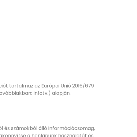
ót tartalmaz az Európai Unió 2016/679
ovábbiakban: Infotv.) alapján.
ől és számokból álló információcsomag,
egkönnyítse a honlapunk használatát és