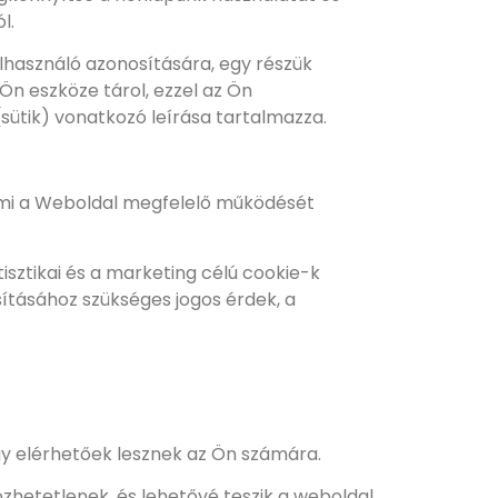
l.
lhasználó azonosítására, egy részük
Ön eszköze tárol, ezzel az Ön
(sütik) vonatkozó leírása tartalmazza.
ami a Weboldal megfelelő működését
tisztikai és a marketing célú cookie-k
sításához szükséges jogos érdek, a
gy elérhetőek lesznek az Ön számára.
zhetetlenek, és lehetővé teszik a weboldal